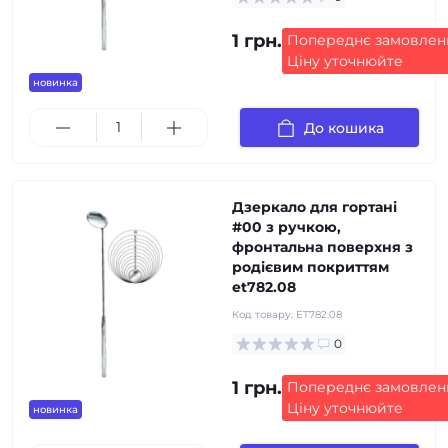
1 грн.
Попереднє замовлен
Ціну уточнюйте
новинка
До кошика
Дзеркало для гортані
#00 з ручкою,
фронтальна поверхня з
родієвим покриттям
et782.08
Код товару:
ET782.08
0
1 грн.
Попереднє замовлен
Ціну уточнюйте
новинка