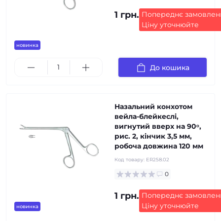
1 грн.
Попереднє замовлен
Ціну уточнюйте
новинка
До кошика
Назальний конхотом
вейла-блейкеслі,
вигнутий вверх на 90ᵒ,
рис. 2, кінчик 3,5 мм,
робоча довжина 120 мм
Код товару:
ER258.02
0
1 грн.
Попереднє замовлен
Ціну уточнюйте
новинка