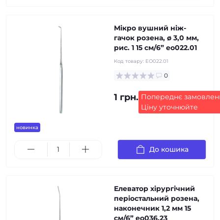
Мікро вушний ніж-
гачок розена, ø 3,0 мм,
рис. 1 15 см/6” eo022.01
Код товару:
EO022.01
0
1 грн.
Попереднє замовлен
Ціну уточнюйте
новинка
До кошика
Елеватор хірургічний
періостальний розена,
наконечник 1,2 мм 15
см/6” eo036.23