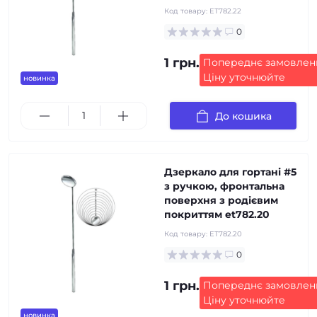
Код товару:
ET782.22
0
1 грн.
Попереднє замовлен
Ціну уточнюйте
новинка
До кошика
Дзеркало для гортані #5
з ручкою, фронтальна
поверхня з родієвим
покриттям et782.20
Код товару:
ET782.20
0
1 грн.
Попереднє замовлен
Ціну уточнюйте
новинка