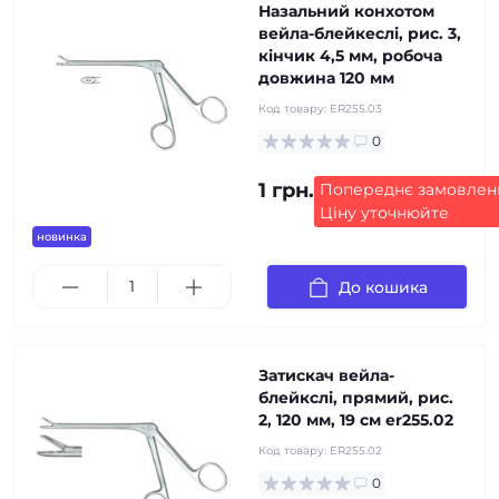
Назальний конхотом
вейла-блейкеслі, рис. 3,
кінчик 4,5 мм, робоча
довжина 120 мм
Код товару:
ER255.03
0
1 грн.
Попереднє замовлен
Ціну уточнюйте
новинка
До кошика
Затискач вейла-
блейкслі, прямий, рис.
2, 120 мм, 19 см er255.02
Код товару:
ER255.02
0