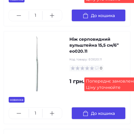
До кошика
Ніж серповидний
вульштейна 15,5 см/6”
eo020.11
Код товару:
EO020.11
0
1 грн.
Попереднє замовлен
Ціну уточнюйте
новинка
До кошика