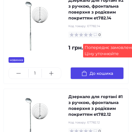
Дзеркало для гортані #2
з ручкою, фронтальна
поверхня з родієвим
покриттям et782.14
Код товару:
ET782.14
0
1 грн.
Попереднє замовлен
Ціну уточнюйте
новинка
До кошика
Дзеркало для гортані #1
з ручкою, фронтальна
поверхня з родієвим
покриттям et782.12
Код товару:
ET782.12
0