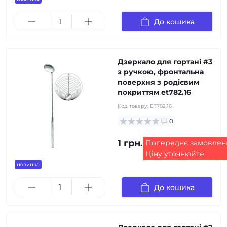
До кошика
Дзеркало для гортані #3
з ручкою, фронтальна
поверхня з родієвим
покриттям et782.16
Код товару:
ET782.16
0
1 грн.
Попереднє замовлен
Ціну уточнюйте
новинка
До кошика