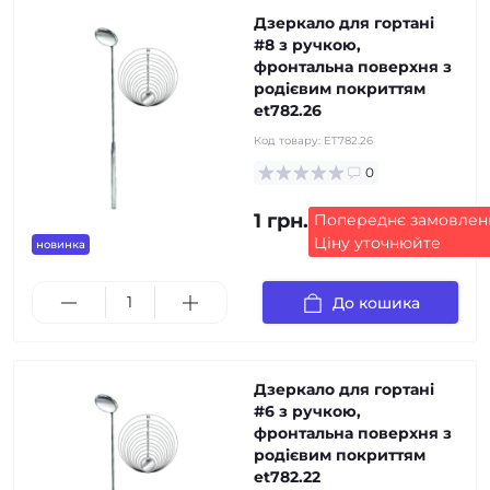
Дзеркало для гортані
#8 з ручкою,
фронтальна поверхня з
родієвим покриттям
et782.26
Код товару:
ET782.26
0
1 грн.
Попереднє замовлен
Ціну уточнюйте
новинка
До кошика
Дзеркало для гортані
#6 з ручкою,
фронтальна поверхня з
родієвим покриттям
et782.22