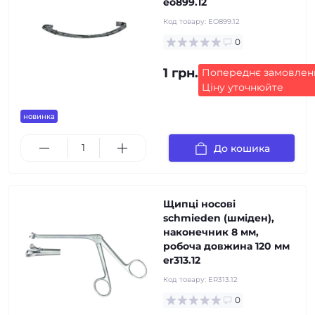
eo899.12
Код товару:
EO899.12
0
1 грн.
Попереднє замовлен
Ціну уточнюйте
новинка
До кошика
Щипці носові
schmieden (шміден),
наконечник 8 мм,
робоча довжина 120 мм
er313.12
Код товару:
ER313.12
0