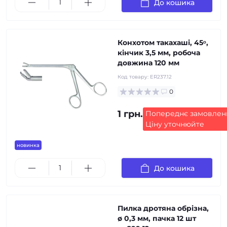
До кошика
Конхотом такахаші, 45ᵒ,
кінчик 3,5 мм, робоча
довжина 120 мм
Код товару:
ER237.12
0
1 грн.
Попереднє замовлен
Ціну уточнюйте
новинка
До кошика
Пилка дротяна обрізна,
ø 0,3 мм, пачка 12 шт