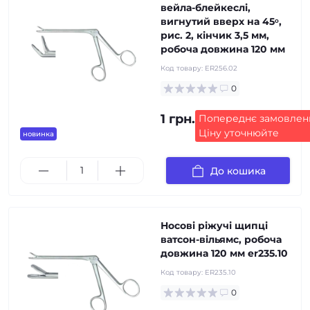
вейла-блейкеслі,
вигнутий вверх на 45ᵒ,
рис. 2, кінчик 3,5 мм,
робоча довжина 120 мм
Код товару:
ER256.02
0
1 грн.
Попереднє замовлен
Ціну уточнюйте
новинка
До кошика
Носові ріжучі щипці
ватсон-вільямс, робоча
довжина 120 мм er235.10
Код товару:
ER235.10
0