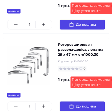
1 грн.
Попереднє замовлен
Ціну уточнюйте
новинка
До кошика
Роторозширювач
рассела-девіса, лопатка
29 х 67 мм em1000.30
Код товару:
EM1000.30
0
1 грн.
Попереднє замовлен
Ціну уточнюйте
новинка
До кошика