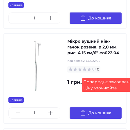
новинка
До кошика
Мікро вушний ніж-
гачок розена, ø 2,0 мм,
рис. 4 15 см/6” eo022.04
Код товару:
EO022.04
0
1 грн.
Попереднє замовлен
Ціну уточнюйте
новинка
До кошика