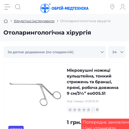
Хірургічні інструменти
Отоларингологічна хірургія
Отоларингологічна хірургія
Мікровушні ножиці
вульштейна, тонкий
стрижень та бранші,
прямі, робоча довжина
9 см/3½” eo005.51
Код товару:
EO005.51
0
1 грн.
Попереднє замовлен
Ціну уточнюйте
новинка