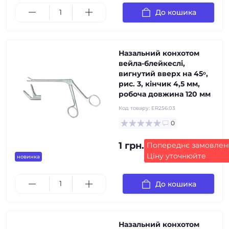
До кошика
Назальний конхотом
вейла-блейкеслі,
вигнутий вверх на 45ᵒ,
рис. 3, кінчик 4,5 мм,
робоча довжина 120 мм
Код товару:
ER256.03
0
1 грн.
Попереднє замовлен
Ціну уточнюйте
новинка
До кошика
Назальний конхотом